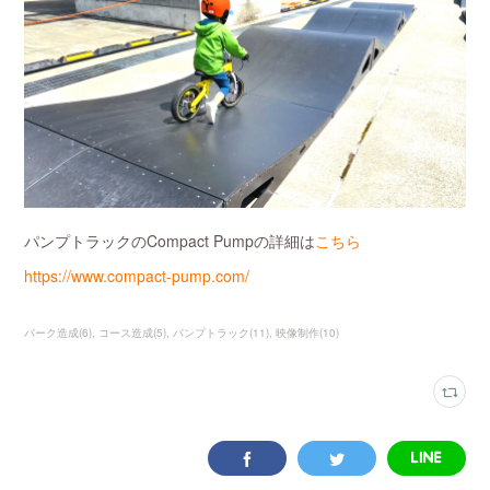
パンプトラックのCompact Pumpの詳細は
こちら
https://www.compact-pump.com/
パーク造成
(
6
)
コース造成
(
5
)
パンプトラック
(
11
)
映像制作
(
10
)