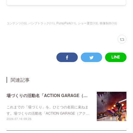
コンテンツ
(
10
)
パンプトラック
(
11
)
PumpPark
(
11
)
ショー運営
(
13
)
映像制作
(
10
)
関連記事
場づくりの活動名「ACTION GARAGE（アクションガレージ）」を始動
これまでの「場づくり」を、ひとつの名前に束ねま
す。場づくりの活動名「ACTION GARAGE（アク…
2026.07.16 09:26