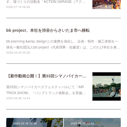
す。場づくりの活動名「ACTION GARAGE（アク…
2026.07.16 09:26
bb project、本社を渋谷からさいたま市へ移転
bb planning &amp; designとの連携を強化し、企画・制作・施工体制を一
体化一般社団法人bb project（代表理事：佐藤奨）は、このたび本社を東…
2026.04.05 05:08
【新作動画公開！】第33回シマノバイカーズフェスティバルにて「AIR TRICK SHOW」「パンプトラック体験会」を実施しました。
第33回シマノバイカーズフェスティバルにて「AIR
TRICK SHOW」「パンプトラック体験会」を実施…
2025.08.08 14:44
2020.03.18 12:46
2020.03.10 13:59