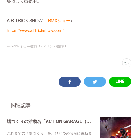
各地にて出張中。
AIR TRICK SHOW （
BMXショー
）
https://www.airtrickshow.com/
work
(
22
)
ショー運営
(
13
)
イベント運営
(
18
)
関連記事
場づくりの活動名「ACTION GARAGE（アクションガレージ）」を始動
これまでの「場づくり」を、ひとつの名前に束ねま