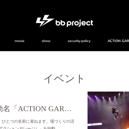
movie
show
security-policy
ACTION GA
イベント
場づくりの活動名「ACTION GARAGE（アクションガレージ）」を始動
、ひとつの名前に束ねます。場づくりの活
GE（アクションガレージ）」を始動。