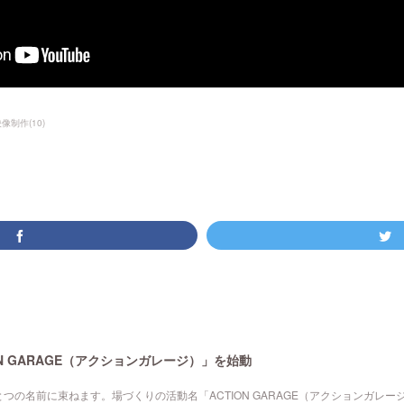
映像制作
(
10
)
N GARAGE（アクションガレージ）」を始動
つの名前に束ねます。場づくりの活動名「ACTION GARAGE（アクションガレー