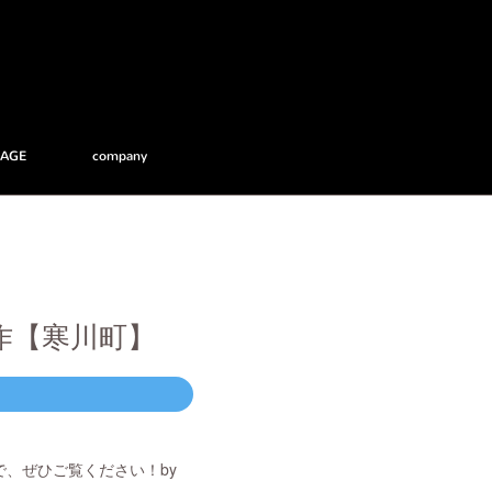
RAGE
company
作【寒川町】
、ぜひご覧ください！by