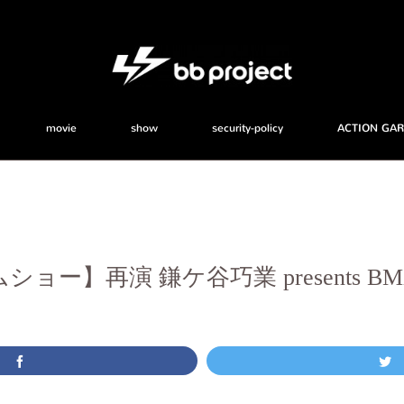
movie
show
security-policy
ACTION GA
ー】再演 鎌ケ谷巧業 presents BMX