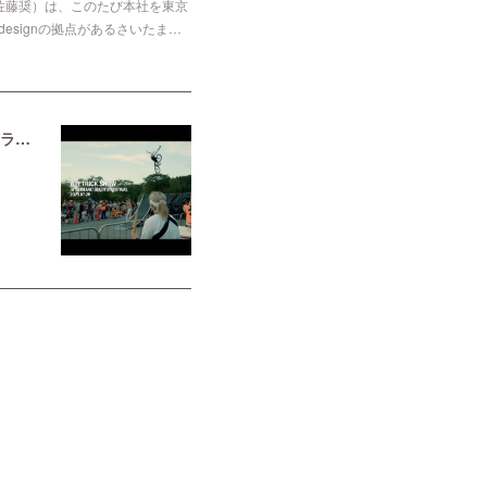
表理事：佐藤奨）は、このたび本社を東京
designの拠点があるさいたま…
【新作動画公開！】第33回シマノバイカーズフェスティバルにて「AIR TRICK SHOW」「パンプトラック体験会」を実施しました。