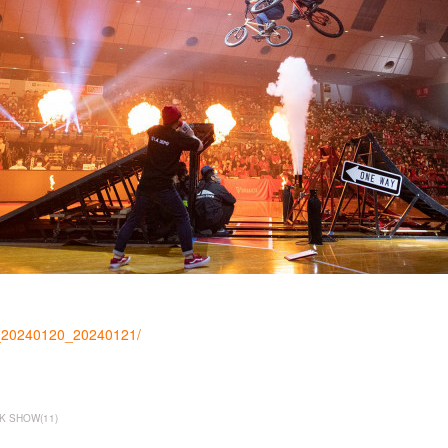
me_20240120_20240121/
CK SHOW
(
11
)