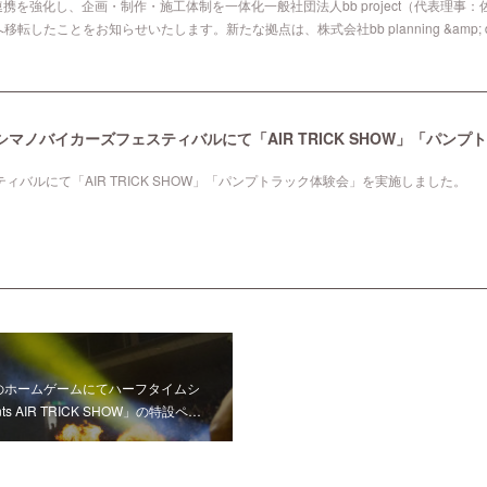
designとの連携を強化し、企画・制作・施工体制を一体化一般社団法人bb project（代
したことをお知らせいたします。新たな拠点は、株式会社bb planning &amp; 
バルにて「AIR TRICK SHOW」「パンプトラック体験会」を実施しました。
のホームゲームにてハーフタイムシ
s AIR TRICK SHOW」の特設ペ…