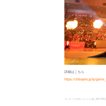
詳細はこちら
https://chibajets.jp/lp/ga
コンテンツ
(
10
)
イベント
(
8
)
AIR TRI