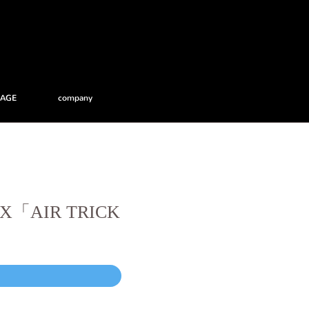
RAGE
company
「AIR TRICK