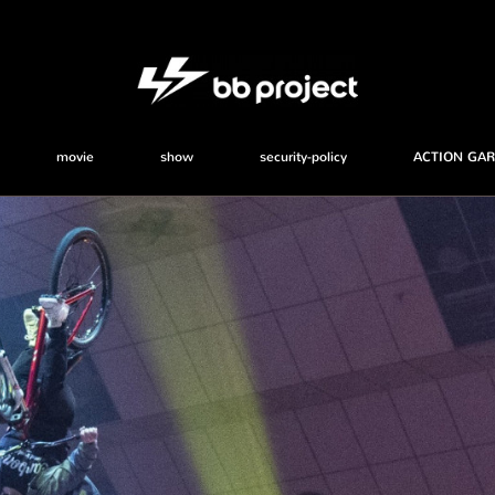
movie
show
security-policy
ACTION GA