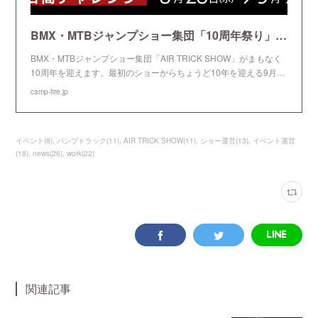
BMX・MTBジャンプショー集団「10周年祭り」を開催したい！
BMX・MTBジャンプショー集団「AIR TRICK SHOW」がまもなく
10周年を迎えます。最初のショーからちょうど10年を迎える9月…
camp-fire.jp
イベント
(
8
)
パンプトラック
(
11
)
AIR TRICK SHOW
(
11
)
ショー運営
(
13
)
イベント運営
(
18
)
news
(
26
)
work
(
22
)
関連記事