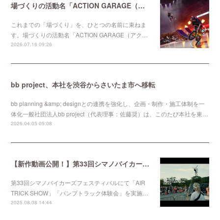
場づくりの活動名「ACTION GARAGE（アクションガレージ）」を始動
これまでの「場づくり」を、ひとつの名前に束ねま
す。場づくりの活動名「ACTION GARAGE（アク…
2026.07.16 09:26
bb project、本社を渋谷からさいたま市へ移転
bb planning &amp; designとの連携を強化し、企画・制作・施工体制を一
体化一般社団法人bb project（代表理事：佐藤奨）は、このたび本社を東…
2026.04.05 05:08
【新作動画公開！】第33回シマノバイカーズフェスティバルにて「AIR TRICK SHOW」「パンプトラック体験会」を実施しました。
第33回シマノバイカーズフェスティバルにて「AIR
TRICK SHOW」「パンプトラック体験会」を実施…
2025.08.08 14:44